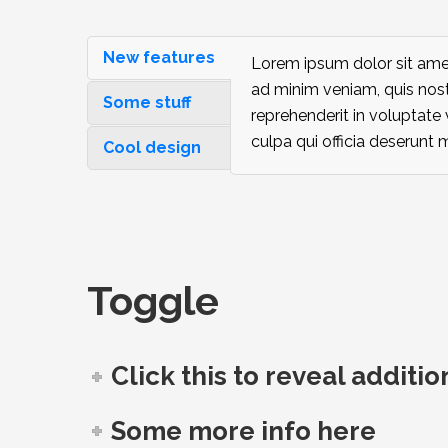
New features
Lorem ipsum dolor sit amet
ad minim veniam, quis nost
Some stuff
reprehenderit in voluptate 
culpa qui officia deserunt 
Cool design
Toggle
Click this to reveal additio
Some more info here