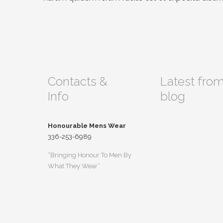
Contacts &
Latest fro
Info
blog
Honourable Mens Wear
336-253-6989
“Bringing Honour To Men By
What They Wear”