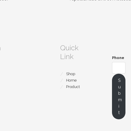
m
Quick
Link
Phone
Shop
S
Home
u
Product
b
m
i
t