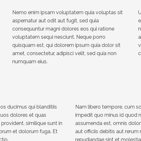
Nemo enim ipsam voluptatem quia voluptas sit
U
aspernatur aut odit aut fugit, sed quia
e
consequuntur magni dolores eos qui ratione
n
voluptatem sequi nesciunt. Neque porro
a
quisquam est, qui dolorem ipsum quia dolor sit
v
amet, consectetur, adipisci velit, sed quia non
c
numquam eius.
os ducimus qui blanditiis
Nam libero tempore, cum sol
quos dolores et quas
impedit quo minus id quod 
provident, similique sunt in
assumenda est, omnis dolor
aborum et dolorum fuga. Et
aut officiis debitis aut reru
tio.
repudiandae sint et molesti