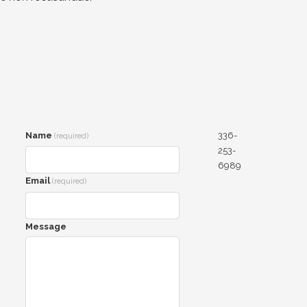
Name
336-
(required)
253-
6989
Email
(required)
Message