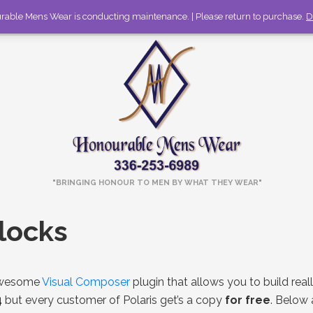
rable Mens Wear is conducting maintenance. | Please return to purchase.
336-253-6989
Call to discuss large orders!
D
"BRINGING HONOUR TO MEN BY WHAT THEY WEAR"
locks
 awesome
Visual Composer
plugin that allows you to build rea
4
but every customer of Polaris get’s a copy
for free
. Below