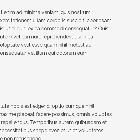
t enim ad minima veniam, quis nostrum
xercitationem ullam corporis suscipit laboriosam,
isi ut aliquid ex ea commodi consequatur? Quis
utem vel eum iure reprehenderit qui in ea
oluptate velit esse quam nihil molestiae
onsequatur, vel illum qui dolorem eum.
uta nobis est eligendi optio cumque nihil
maxime placeat facere possimus, omnis voluptas
 repellendus. Temporibus autem quibusdam et
m necessitatibus saepe eveniet ut et voluptates
ae non recusandae.